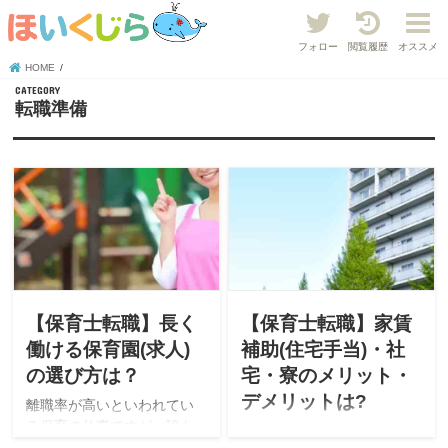
フォロー
閲覧履歴
オススメ
HOME
転職準備
【保育士転職】長く
【保育士転職】家賃
働ける保育園(求人)
補助(住宅手当)・社
の選び方は？
宅・寮のメリット・
デメリットは?
離職率が高いといわれてい
る保育の仕事ですが、誰も
現役保育士が運営している
が「モチベーションを保ち