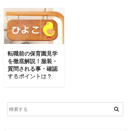
「ほいてん」。保育士の求
ながら長く働ける職場で働
人を見てみると「家賃補
きたい」と願っています。
助」「借上げ社宅制度」
でも実際は「残業が多くて
「社員寮」など、さまざま
休みも少ない」「給料が安
な種類の住宅サポートが掲
い」「持ち帰りの仕事が多
載されています。でもこの
く休日は予定が入れられな
違いがわからないという方
い」と、悩みながら働いて
も多いのではないでしょう
いる保育士は多いのです。
か？この記事では、住宅サ
転職前の保育園見学
この記事では、転職を考え
ポートの種類・メリット・
を徹底解説！服装・
ているあなたに「楽しく働
デメリットを解説します。
ける保育園(求人)」の選び方
質問される事・確認
を解説したいと思います！
するポイントは？
園見学は就職先を決めるた
めの重要な判断材料になり
ます。しかし、いざ見学と
なると「なにを確認したら
いいのかわからない！」と
悩んでしまいますよね。こ
の記事では、保育園見学に
行って困らないために「服