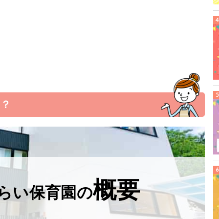
は？
概要
らい保育園の