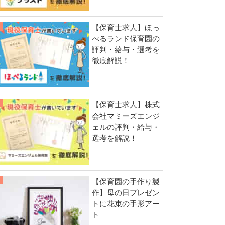
【保育士求人】ほっ
ぺるランド保育園の
評判・給与・選考を
徹底解説！
【保育士求人】株式
会社マミーズエンジ
ェルの評判・給与・
選考を解説！
【保育園の手作り製
作】母の日プレゼン
トに花束の手形アー
ト