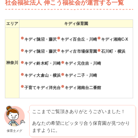
社会福祉法人 伸こう福祉会が運営する一覧
エリア
キディ保育園
キディ鵠沼・藤沢
キディ百合丘・川崎
キディ湘南C-X
キディ鵠沼・藤沢
キディ古市場保育園
石川町・横浜
神奈川
キディ鈴木町・川崎
キディ元住吉・川崎
キディ大倉山・横浜
キディ二子・川崎
子育てキディ洋光台
キディ湘南台二番館
ここまでご覧頂きありがとうございました！
あなたの希望にピッタリ合う保育園が見つかり
ますように。
保育士メグ