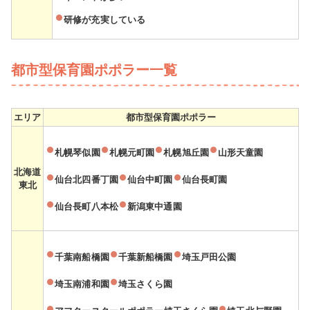
研修が充実している
都市型保育園ポポラー一覧
エリア
都市型保育園ポポラー
札幌琴似園
札幌元町園
札幌旭丘園
山形天童園
北海道
仙台北四番丁園
仙台中町園
仙台長町園
東北
仙台長町八本松
新潟東中通園
千葉南船橋園
千葉新船橋園
埼玉戸田公園
埼玉南浦和園
埼玉さくら園