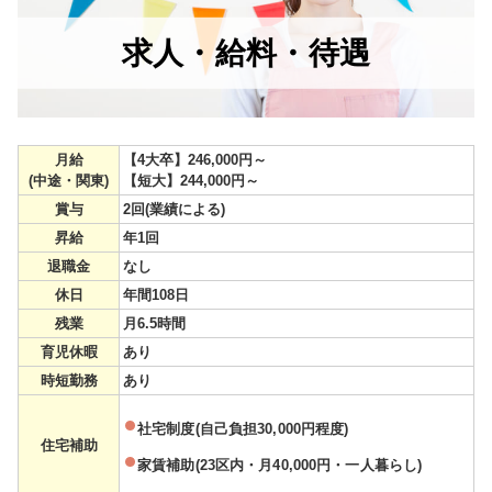
求人・給料・待遇
月給
【4大卒】246,000円～
(中途・関東)
【短大】244,000円～
賞与
2回(業績による)
昇給
年1回
退職金
なし
休日
年間108日
残業
月6.5時間
育児休暇
あり
時短勤務
あり
社宅制度(自己負担30,000円程度)
住宅補助
家賃補助(23区内・月40,000円・一人暮らし)