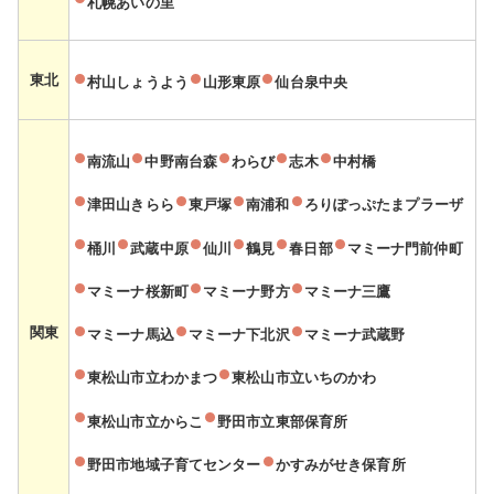
札幌あいの里
東北
村山しょうよう
山形東原
仙台泉中央
南流山
中野南台森
わらび
志木
中村橋
津田山きらら
東戸塚
南浦和
ろりぽっぷたまプラーザ
桶川
武蔵中原
仙川
鶴見
春日部
マミーナ門前仲町
マミーナ桜新町
マミーナ野方
マミーナ三鷹
関東
マミーナ馬込
マミーナ下北沢
マミーナ武蔵野
東松山市立わかまつ
東松山市立いちのかわ
東松山市立からこ
野田市立東部保育所
野田市地域子育てセンター
かすみがせき保育所