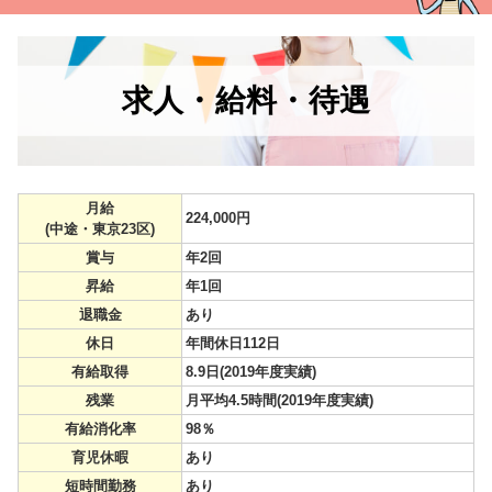
求人・給料・待遇
月給
224,000円
(中途・東京23区)
賞与
年2回
昇給
年1回
退職金
あり
休日
年間休日112日
有給取得
8.9日(2019年度実績)
残業
月平均4.5時間(2019年度実績)
有給消化率
98％
育児休暇
あり
短時間勤務
あり