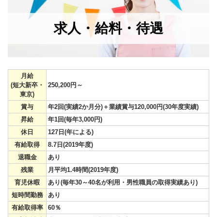
求人・給料・待遇
月給
(短大新卒・
250,200円～
東京)
賞与
年2回(実績2か月分)＋業績賞与120,000円(30年度実績)
昇給
年1回(毎年3,000円)
休日
127日(年による)
有給取得
8.7日(2019年度)
退職金
あり
残業
月平均1.4時間(2019年度)
育児休暇
あり(毎年30～40名が利用・男性職員の取得実績あり)
短時間勤務
あり
有給取得率
60％