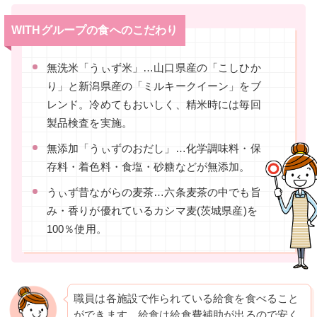
WITHグループの食へのこだわり
無洗米「うぃず米」…山口県産の「こしひか
り」と新潟県産の「ミルキークイーン」をブ
レンド。冷めてもおいしく、精米時には毎回
製品検査を実施。
無添加「うぃずのおだし」…化学調味料・保
存料・着色料・食塩・砂糖などが無添加。
うぃず昔ながらの麦茶…六条麦茶の中でも旨
み・香りが優れているカシマ麦(茨城県産)を
100％使用。
職員は各施設で作られている給食を食べること
ができます。給食は給食費補助が出るので安く