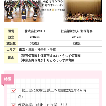
運営
株式会社WITH
社会福祉法人 彩保育会
設立
2002年
2012年
施設数
59施設
9施設
エリア
東京・埼玉・神奈川・千葉
【認可保育園】保育所まぁむ・うぃず保育園
園名
【事業所内保育所】りとるうぃず保育園
特徴
一都三県に60施設以上を展開(2021年4月時
点)
保育事業に特化した企業・法人