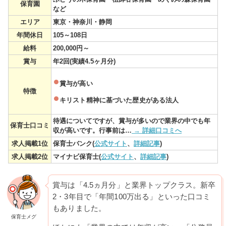
保育園
など
エリア
東京・神奈川・静岡
年間休日
105～108日
給料
200,000円～
賞与
年2回(実績4.5ヶ月分)
賞与が高い
特徴
キリスト精神に基づいた歴史がある法人
待遇についてですが、賞与が多いので業界の中でも年
保育士口コミ
収が高いです。行事前は…
→ 詳細口コミへ
求人掲載1位
保育士バンク(
公式サイト
、
詳細記事
)
求人掲載2位
マイナビ保育士(
公式サイト
、
詳細記事
)
賞与は「4.5ヵ月分」と業界トップクラス。新卒
2・3年目で「年間100万出る」といった口コミ
もありました。
保育士メグ