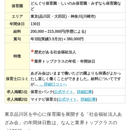
どんぐり保育園・しいのみ保育園・みずなら保育園な
保育園
ど
エリア
東京(品川区・大田区)・神奈川(川崎市)
年間休日
130日
給料
200,000～215,000円(学歴による)
賞与
年3回(実績3.9月分)＋380,000円
歴史がある社会福祉法人
特徴
業界トップクラスの年収・年間休日
あざみ会はいままで働いたどの園よりも待遇がよかっ
保育士口コミ
たし楽しく働くことができました。給料についてです
が…
→ 詳細口コミへ
求人掲載1位
保育士バンク(
公式サイト
、
詳細記事
)
求人掲載2位
マイナビ保育士(
公式サイト
、
詳細記事
)
東京品川区を中心に保育園を展開する「社会福祉法人あ
ざみ会」の年間休日数は、なんと業界トップクラスの