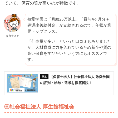
ていて、保育の質が高いのが特徴です。
敬愛学園は「月給25万以上」「賞与4ヶ月分＋
処遇改善給付金」が支給されるので、年収が業
界トップクラス。
保育士メグ
「仕事量が多い」といった口コミもありました
が、人材育成に力を入れているため新卒や質の
高い保育を学びたいという方にもオススメで
す。
【保育士求人】社会福祉法人 敬愛学園
の評判・給与・選考を徹底解説！
⑥社会福祉法人 厚生館福祉会