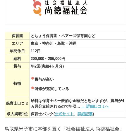
保育園
とちょう保育園・ベアーズ保育園など
エリア
東京・神奈川・鳥取・沖縄
年間休日
112日
給料
200,000～286,000円
賞与
年2回(実績4ヶ月分)
賞与が高い
特徴
研修が充実している
給料は保育士の一般的な金額だと思いますが、賞与が4
保育士口コミ
ヵ月分支給されるので年収…
→ 詳細口コミへ
求人掲載1位
保育士バンク(
公式サイト
、
詳細記事
)
鳥取県米子市に本部を置く「社会福祉法人 尚徳福祉会」