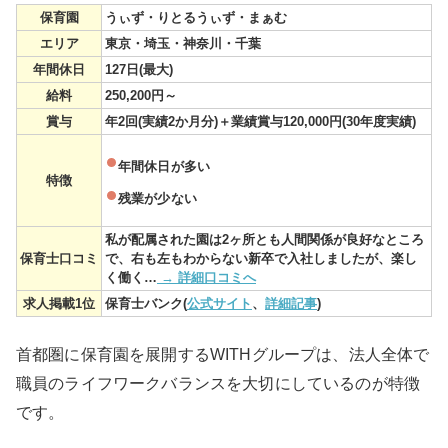
保育園
うぃず・りとるうぃず・まぁむ
エリア
東京・埼玉・神奈川・千葉
年間休日
127日(最大)
給料
250,200円～
賞与
年2回(実績2か月分)＋業績賞与120,000円(30年度実績)
年間休日が多い
特徴
残業が少ない
私が配属された園は2ヶ所とも人間関係が良好なところ
保育士口コミ
で、右も左もわからない新卒で入社しましたが、楽し
く働く…
→ 詳細口コミへ
求人掲載1位
保育士バンク(
公式サイト
、
詳細記事
)
首都圏に保育園を展開するWITHグループは、法人全体で
職員のライフワークバランスを大切にしているのが特徴
です。