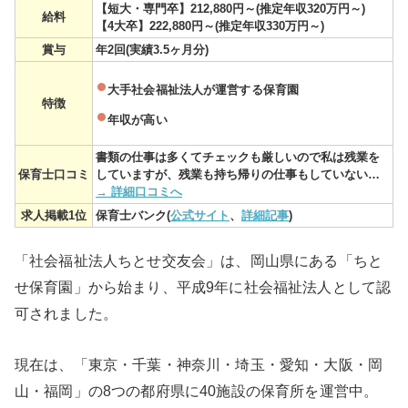
【短大・専門卒】212,880円～(推定年収320万円～)
給料
【4大卒】222,880円～(推定年収330万円～)
賞与
年2回(実績3.5ヶ月分)
大手社会福祉法人が運営する保育園
特徴
年収が高い
書類の仕事は多くてチェックも厳しいので私は残業を
保育士口コミ
していますが、残業も持ち帰りの仕事もしていない…
→ 詳細口コミへ
求人掲載1位
保育士バンク(
公式サイト
、
詳細記事
)
「社会福祉法人ちとせ交友会」は、岡山県にある「ちと
せ保育園」から始まり、平成9年に社会福祉法人として認
可されました。
現在は、「東京・千葉・神奈川・埼玉・愛知・大阪・岡
山・福岡」の8つの都府県に40施設の保育所を運営中。