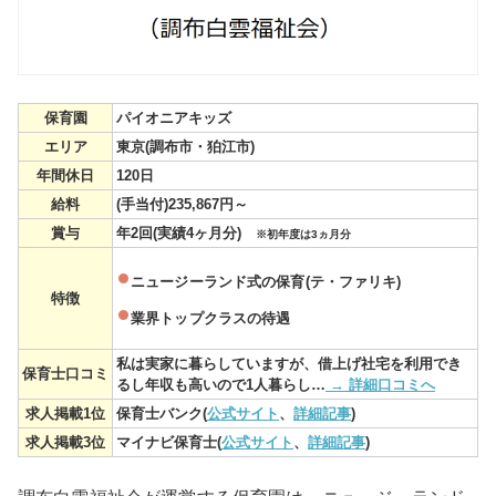
保育園
パイオニアキッズ
エリア
東京(調布市・狛江市)
年間休日
120日
給料
(手当付)235,867円～
賞与
年2回(実績4ヶ月分)
※初年度は3ヵ月分
ニュージーランド式の保育(テ・ファリキ)
特徴
業界トップクラスの待遇
私は実家に暮らしていますが、借上げ社宅を利用でき
保育士口コミ
るし年収も高いので1人暮らし…
→ 詳細口コミへ
求人掲載1位
保育士バンク(
公式サイト
、
詳細記事
)
求人掲載3位
マイナビ保育士(
公式サイト
、
詳細記事
)