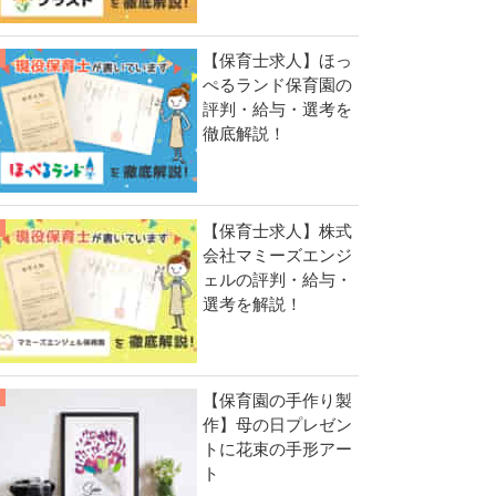
【保育士求人】ほっ
ぺるランド保育園の
評判・給与・選考を
徹底解説！
【保育士求人】株式
会社マミーズエンジ
ェルの評判・給与・
選考を解説！
【保育園の手作り製
作】母の日プレゼン
トに花束の手形アー
ト