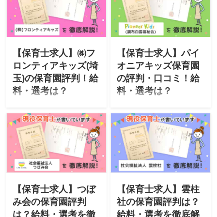
る保育園をご紹介。「特
ナル」が運営するマミー保
徴・評判・求人・オススメ
育園をご紹介。「特徴・評
な人・選考」について徹底
判・求人・オススメな人・
解説したいと思います。
選考」について徹底解説し
たいと思います。
【保育士求人】㈱フ
【保育士求人】パイ
ロンティアキッズ(埼
オニアキッズ保育園
玉)の保育園評判！給
の評判・口コミ！給
料・選考は？
料・選考は？
このサイトは現役保育士が
このサイトは現役保育士が
転職に役立つ情報を掲載。
転職に役立つ情報を掲載し
今回は「株式会社フロンテ
ています。今回は「社会福
ィアキッズ」が運営する保
祉法人 調布白雲福祉会」が
育園(なずな・みずき・かん
運営するパイオニアキッズ
な・すみれ・みんと・つく
保育園をご紹介。「特徴・
し・つづじ・さつき・あお
評判・求人・オススメな
ば・イオンモール与野・み
人・選考」について徹底解
らい・あおい・つぐみ)をご
説したいと思います。
【保育士求人】つぼ
【保育士求人】雲柱
紹介。「評判・求人・オス
み会の保育園評判
社の保育園評判は？
スメな人・選考」を徹底解
は？給料・選考を徹
給料・選考を徹底解
説します。