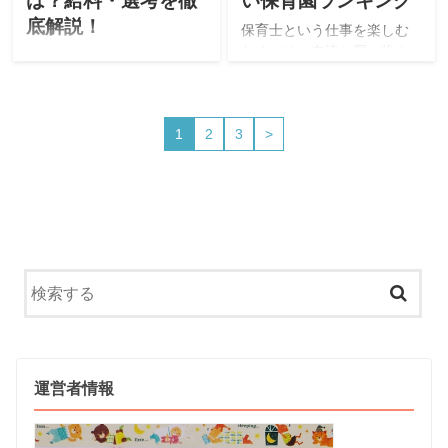
は？給料・選考を徹
い保育園ランキング
底解説！
保育士という仕事を楽しむ
ためには、友達と買い物や
このサイトは現役保育士が
カフェに行ったり、家族や
転職に役立つ情報を掲載し
彼氏と旅行に行ったりと、
ています。今回は、東京・
休みの日を利用してリフレ
神奈川・鳥取・沖縄に保育
1
2
3
>
ッシュするのも大切なこ
所を展開する「社会福祉法
と。しかし、「休みが少な
人 尚徳福祉会」をご紹介。
い…」と悩む保育士さんは
「特徴・評判・求人・オス
少なくありません。この記
スメな人・選考」について
事では、現役の保育士が
徹底解説したいと思いま
「年間休日が多い保育園」
す。
をご紹介します。
運営者情報