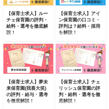
オススメな人・選考」につ
介。「特徴・評判・求人・
いて徹底解説したいと思い
オススメな人・選考」につ
ます。
いて徹底解説したいと思い
【保育士求人】ルー
【保育士求人】アイ
ます。
チェ保育園の評判・
ン保育園の口コミ・
給料・選考を徹底解
評判は？給料・採用
説！
を解説！
このサイトは現役保育士が
このサイトは現役保育士が
転職に役立つ情報を掲載し
転職に役立つ情報を掲載し
ています。今回は「株式会
ています。今回は、中央出
社ルーチェ」が運営するル
版株式会社が運営する「ア
ーチェ保育園をご紹介。
イン保育園」をご紹介。
「特徴・評判・求人・オス
「特徴・評判・求人・オス
スメな人・選考」について
スメな人・選考」について
徹底解説したいと思いま
徹底解説したいと思いま
す。
す。
【保育士求人】夢未
【保育士求人】チェ
来保育園(我喜大笑)
リッシュ保育園の評
の評判・給与・選考
判・給料・選考を徹
を徹底解説！
底解説！
このサイトは現役保育士が
このサイトは現役保育士が