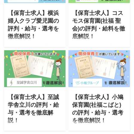
思います。
【保育士求人】横浜
【保育士求人】コス
婦人クラブ愛児園の
モス保育園(社福 聖
評判・給与・選考を
会)の評判・給料を徹
徹底解説！
底解説！
このサイトは現役保育士が
このサイトは現役保育士が
転職に役立つ情報を掲載し
転職に役立つ情報を掲載し
ています。今回は「社会福
ています。今回は「社会福
祉法人 横浜婦人クラブ愛児
祉法人聖会」が運営するコ
園」が運営する保育園をご
スモス保育園をご紹介。
紹介。「特徴・評判・求
「特徴・評判・求人・オス
人・オススメな人・選考」
スメな人・選考」について
について徹底解説したいと
徹底解説したいと思いま
思います。
す。
【保育士求人】至誠
【保育士求人】小鳩
学舎立川の評判・給
保育園(社福こばと)
与・選考を徹底解
の評判・給与・選考
説！
を徹底解説！
このサイトは現役保育士が
このサイトは現役保育士が