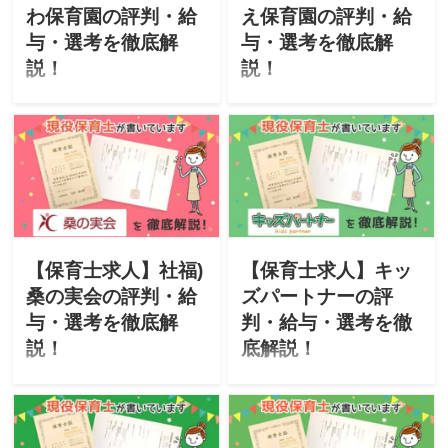
わ保育園の評判・給
え保育園の評判・給
与・選考を徹底解
与・選考を徹底解
説！
説！
このサイトは現役保育士が
このサイトは現役保育士が
転職に役立つ情報を掲載し
転職に役立つ情報を掲載し
ています。今回は株式会社
ています。今回は株式会社
ディアローグが運営する
なないろが運営する「この
「ここわ保育園」をご紹
え保育園」をご紹介。「特
介。「特徴・評判・求人・
徴・評判・求人・オススメ
オススメな人・選考」につ
な人・選考」について徹底
いて徹底解説したいと思い
解説したいと思います。
ます。
【保育士求人】社福)
【保育士求人】キッ
桑の実会の評判・給
ズパートナーの評
与・選考を徹底解
判・給与・選考を徹
説！
底解説！
このサイトは現役保育士が
このサイトは現役保育士が
転職に役立つ情報を掲載し
転職に役立つ情報を掲載し
ています。今回は「社会福
ています。今回は「ケアパ
祉法人桑の実会」が運営す
ートナー株式会社」が運営