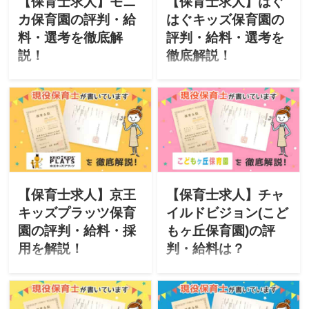
【保育士求人】モニ
【保育士求人】はぐ
カ保育園の評判・給
はぐキッズ保育園の
料・選考を徹底解
評判・給料・選考を
説！
徹底解説！
このサイトは現役保育士が
このサイトは現役保育士が
転職に役立つ情報を掲載し
転職に役立つ情報を掲載し
ています。今回は「株式会
ています。今回は「プリメ
社モニカ」が運営するモニ
ックスキッズ株式会社」が
カ保育園をご紹介。「特
運営する保育園、はぐはぐ
徴・評判・求人・オススメ
キッズ保育園をご紹介。
な人・選考」について徹底
「特徴・評判・求人・オス
解説したいと思います。
スメな人・選考」について
徹底解説したいと思いま
【保育士求人】京王
【保育士求人】チャ
す。
キッズプラッツ保育
イルドビジョン(こど
園の評判・給料・採
もヶ丘保育園)の評
用を解説！
判・給料は？
このサイトは現役保育士が
このサイトは現役保育士が
転職に役立つ情報を掲載し
転職に役立つ情報を掲載し
ています。今回は「株式会
ています。今回は「株式会