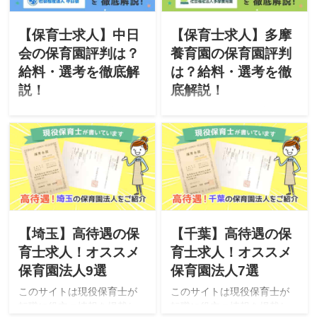
人・オススメな人・選考」
思います。
について徹底解説したいと
思います。
【保育士求人】中日
【保育士求人】多摩
会の保育園評判は？
養育園の保育園評判
給料・選考を徹底解
は？給料・選考を徹
説！
底解説！
このサイトは現役保育士が
このサイトは現役保育士が
転職に役立つ情報を掲載し
転職に役立つ情報を掲載し
ています。今回は「社会福
ています。今回は「社会福
祉法人 中日会」が運営する
祉法人 多摩養育会」が運営
保育園をご紹介。「特徴・
する保育園をご紹介。「特
評判・求人・オススメな
徴・評判・求人・オススメ
人・選考」について徹底解
な人・選考」について徹底
説したいと思います。
解説したいと思います。
【埼玉】高待遇の保
【千葉】高待遇の保
育士求人！オススメ
育士求人！オススメ
保育園法人9選
保育園法人7選
このサイトは現役保育士が
このサイトは現役保育士が
転職に役立つ情報を掲載し
転職に役立つ情報を掲載し