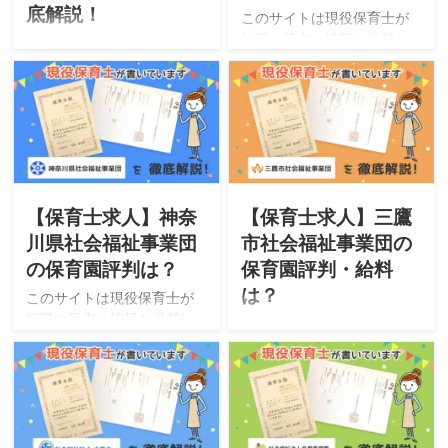
底解説！
このサイトは現役保育士が
転職に役立つ情報を掲載し
このサイトは現役保育士が
ています。今回は「社会福
転職に役立つ情報を掲載し
祉法人 県央福祉会」が運営
ています。今回は「株式会
する保育園をご紹介。「特
社オレンジプラネット」が
徴・評判・求人・オススメ
運営するオレンジプラネッ
な人・選考」について徹底
ト保育園をご紹介。「特
解説したいと思います。
徴・評判・求人・オススメ
な人・選考」について徹底
解説したいと思います。
【保育士求人】神奈
【保育士求人】三鷹
川県社会福祉事業団
市社会福祉事業団の
の保育園評判は？
保育園評判・給料
は？
このサイトは現役保育士が
転職に役立つ情報を掲載し
このサイトは現役保育士が
ています。今回は「社会福
転職に役立つ情報を掲載し
祉法人 神奈川県社会福祉事
ています。今回は「社会福
業団」が運営する保育園を
祉法人 三鷹市社会福祉事業
ご紹介。「特徴・評判・求
団」が運営する保育園をご
人・オススメな人・選考」
紹介。「特徴・評判・求
について徹底解説したいと