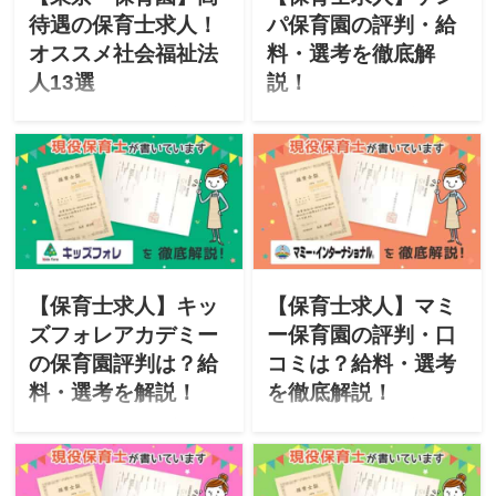
(法人)をまとめてみました！
育園(法人)をまとめてみまし
待遇の保育士求人！
パ保育園の評判・給
た！
オススメ社会福祉法
料・選考を徹底解
人13選
説！
このサイトは現役保育士が
このサイトは現役保育士が
転職に役立つ情報を掲載し
転職に役立つ情報を掲載し
ています。この記事では、
ています。今回は「特定非
東京で転職を考えているあ
営利活動法人 ケンパ･ラーニ
なたに「東京のオススメ保
ング･コミュニティ協会」が
育園(社会福祉法人)」をご紹
運営するケンパ保育園をご
介。「高年収・休日120日以
紹介。「特徴・評判・求
上・福利厚生・残業が少な
人・オススメな人・選考」
い」など、高待遇で長く働
について徹底解説したいと
【保育士求人】キッ
【保育士求人】マミ
ける保育園(法人)をまとめて
思います。
ズフォレアカデミー
ー保育園の評判・口
みました！
の保育園評判は？給
コミは？給料・選考
料・選考を解説！
を徹底解説！
このサイトは現役保育士が
このサイトは現役保育士が
転職に役立つ情報を掲載し
転職に役立つ情報を掲載し
ています。今回は「株式会
ています。今回は「株式会
社キッズフォレ」が運営す
社マミー・インターナショ