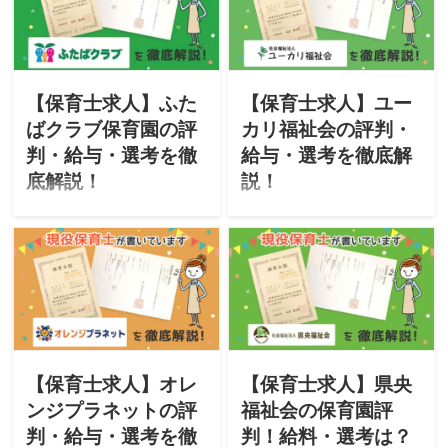
る保育園をご紹介。「特
するキッズパートナー保育
徴・評判・求人・オススメ
園をご紹介。「特徴・評
な人・選考」について徹底
判・求人・オススメな人・
解説したいと思います。
選考」について徹底解説し
たいと思います。
【保育士求人】ふた
【保育士求人】ユー
ばクラブ保育園の評
カリ福祉会の評判・
判・給与・選考を徹
給与・選考を徹底解
底解説！
説！
このサイトは現役保育士が
このサイトは現役保育士が
転職に役立つ情報を掲載し
転職に役立つ情報を掲載し
ています。今回は双葉教育
ています。今回は「社会福
株式会社が運営する「ふた
祉法人ユーカリ福祉会」が
ばクラブ保育園」をご紹
運営する保育園をご紹介。
介。「特徴・評判・求人・
「特徴・評判・求人・オス
オススメな人・選考」につ
スメな人・選考」について
いて徹底解説したいと思い
徹底解説したいと思いま
ます。
す。
【保育士求人】オレ
【保育士求人】県央
ンジプラネットの評
福祉会の保育園評
判・給与・選考を徹
判！給料・選考は？