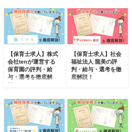
転職に役立つ情報を掲載し
転職に役立つ情報を掲載し
ています。今回は「バディ
ています。今回は「宗教法
企画研究所」が運営するバ
人 光聖寺」と「社会福祉法
ディースポーツ幼児園をご
人 光聖会」が運営する保育
紹介。「特徴・評判・求
園をご紹介。「特徴・評
人・オススメな人・選考」
判・求人・オススメな人・
について徹底解説したいと
選考」について徹底解説し
思います。
たいと思います。
【保育士求人】株式
【保育士求人】社会
会社tenが運営する
福祉法人 龍美の評
保育園の評判・給
判・給与・選考を徹
与・選考を徹底解
底解説！
説！
このサイトは現役保育士が
転職に役立つ情報を掲載し
このサイトは現役保育士が
ています。今回は「社会福
転職に役立つ情報を掲載し
祉法人 龍美」が運営する保
ています。今回は「株式会
育園をご紹介。「特徴・評
社ten」が運営する保育園を
判・求人・オススメな人・
ご紹介。「特徴・評判・求
選考」について徹底解説し
人・オススメな人・選考」
たいと思います。
について徹底解説したいと