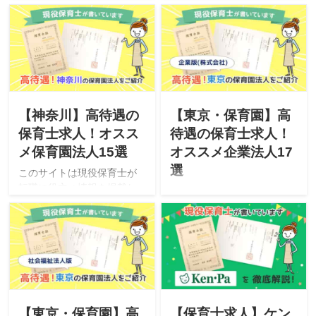
ています。この記事では、
ています。この記事では、
埼玉県で転職を考えている
千葉県で転職を考えている
あなたに「埼玉県にあるオ
あなたに「千葉県にあるオ
ススメ保育園(社会福祉法
ススメ保育園(社会福祉法
人)」をご紹介。「高年収・
人)」をご紹介。「高年収・
休日120日以上・福利厚生・
休日120日以上・福利厚生・
残業が少ない」など、高待
残業が少ない」など、高待
遇で長く働ける保育園(法人)
遇で長く働ける保育園(法人)
【神奈川】高待遇の
【東京・保育園】高
をまとめてみました！
をまとめてみました！
保育士求人！オスス
待遇の保育士求人！
メ保育園法人15選
オススメ企業法人17
選
このサイトは現役保育士が
転職に役立つ情報を掲載し
このサイトは現役保育士が
ています。この記事では、
転職に役立つ情報を掲載し
神奈川県で転職を考えてい
ています。この記事では、
るあなたに「神奈川県にあ
東京で転職を考えているあ
るオススメ保育園(社会福祉
なたに「東京のオススメ保
法人)」をご紹介。「高年
育園(企業)」をご紹介。「高
収・休日120日以上・福利厚
年収・休日120日以上・福利
生・残業が少ない」など、
厚生・残業が少ない」な
高待遇で長く働ける保育園
ど、高待遇で長く働ける保
【東京・保育園】高
【保育士求人】ケン