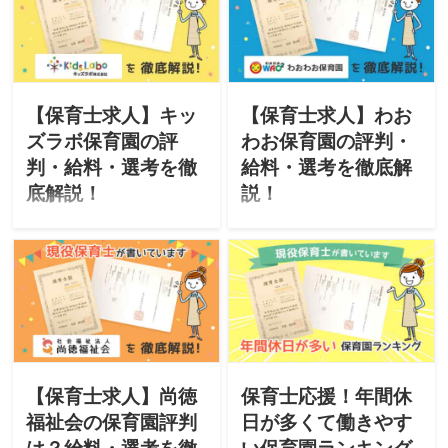
社京王子育てサポート」が
社チャイルドビジョン」が
運営する「京王キッズプラ
運営する「こどもヶ丘保育
ッツ保育園」をご紹介。
園」をご紹介。「特徴・評
「特徴・評判・求人・オス
判・求人・オススメな人・
スメな人・選考」について
選考」について徹底解説し
徹底解説したいと思いま
たいと思います。
【保育士求人】キッ
【保育士求人】わお
す。
ズラボ保育園の評
わお保育園の評判・
判・給料・選考を徹
給料・選考を徹底解
底解説！
説！
このサイトは現役保育士が
このサイトは現役保育士が
転職に役立つ情報を掲載し
転職に役立つ情報を掲載し
ています。今回は、キッズ
ています。今回は、社会福
ラボ株式会社が運営する
祉法人わおわお会が運営す
「キッズラボ保育園」をご
る「わおわお保育園」をご
紹介。「特徴・評判・求
紹介。「特徴・評判・求
人・オススメな人・選考」
人・オススメな人・選考」
について徹底解説したいと
について徹底解説したいと
思います。
思います。
【保育士求人】尚徳
保育士応援！年間休
福祉会の保育園評判
日が多くて働きやす