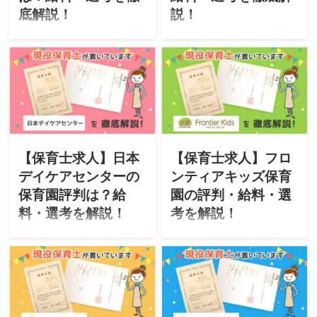
底解説！
説！
このサイトは現役保育士が
このサイトは現役保育士が
転職に役立つ情報を掲載し
転職に役立つ情報を掲載し
ています。今回は「社会福
ています。今回は「社会福
祉法人 つぼみ会」が運営す
祉法人 雲柱社」が運営する
る保育園をご紹介。「特
保育園をご紹介。「特徴・
徴・評判・求人・オススメ
評判・求人・オススメな
な人・選考」について徹底
人・選考」について徹底解
解説したいと思います。
説したいと思います。
【保育士求人】日本
【保育士求人】フロ
デイケアセンターの
ンティアキッズ保育
保育園評判は？給
園の評判・給料・選
料・選考を解説！
考を解説！
このサイトは現役保育士が
このサイトは現役保育士が
転職に役立つ情報を掲載し
転職に役立つ情報を掲載し
ています。今回は「株式会
ています。今回は「株式会
社日本デイケアセンター」
社フューチャーフロンティ
が運営する保育園をご紹
アーズ」が運営するフロン
介。「特徴・評判・求人・
ティアキッズ保育園をご紹