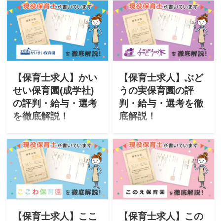
転職に役立つ情報を掲載し
転職に役立つ情報を掲載し
ています。今回は「社会福
ています。今回は小鳩グル
祉法人 至誠学舎立川」が運
ープ(社会福祉法人こばと・
営する保育園をご紹介。
株式会社チャイルド・ピー
「特徴・評判・求人・オス
ス)が運営する小鳩保育園を
スメな人・選考」について
ご紹介。「特徴・評判・求
徹底解説したいと思いま
人・オススメな人・選考」
す。
について徹底解説したいと
【保育士求人】かい
【保育士求人】ぶど
思います。
せい保育園(成学社)
うの実保育園の評
の評判・給与・選考
判・給与・選考を徹
を徹底解説！
底解説！
このサイトは現役保育士が
このサイトは現役保育士が
転職に役立つ情報を掲載し
転職に役立つ情報を掲載し
ています。今回は株式会社
ています。今回は株式会社
成学社が運営する「かいせ
ぶどうの木が運営する「ぶ
い保育園」をご紹介。「特
どうの実保育園」をご紹
徴・評判・求人・オススメ
介。「特徴・評判・求人・
な人・選考」について徹底
オススメな人・選考」につ
解説したいと思います。
いて徹底解説したいと思い
ます。
【保育士求人】ここ
【保育士求人】この