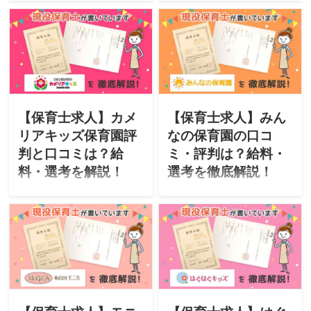
転職に役立つ情報を掲載し
転職に役立つ情報を掲載し
ています。今回は「株式会
ています。今回は、株式会
社我喜大笑」が運営する
社チャイルドステージが運
「夢未来保育園」をご紹
営する「チェリッシュ保育
介。「特徴・評判・求人・
園」をご紹介。「特徴・評
オススメな人・選考」につ
判・求人・オススメな人・
いて徹底解説したいと思い
選考」について徹底解説し
ます。
たいと思います。
【保育士求人】カメ
【保育士求人】みん
リアキッズ保育園評
なの保育園の口コ
判と口コミは？給
ミ・評判は？給料・
料・選考を解説！
選考を徹底解説！
このサイトは現役保育士が
このサイトは現役保育士が
転職に役立つ情報を掲載し
転職に役立つ情報を掲載し
ています。今回は、ITグル
ています。今回は、首都圏
ープ株式会社が運営する
に保育所を展開する「株式
「カメリアキッズ保育園」
会社みんなの保育園」をご
をご紹介。「特徴・評判・
紹介。「特徴・評判・求
求人・オススメな人・選
人・オススメな人・選考」
考」について徹底解説した
について徹底解説したいと
いと思います。
思います。